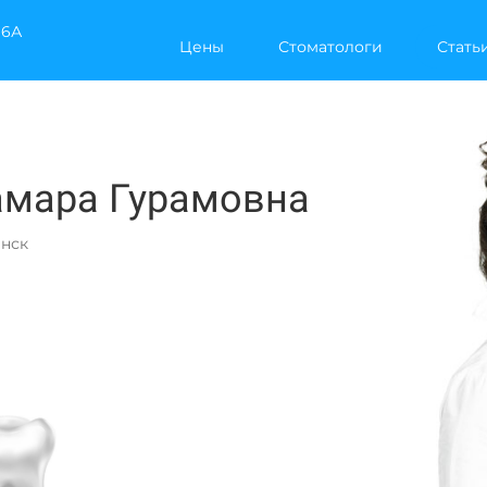
16А
Цены
Стоматологи
Стать
амара Гурамовна
енск