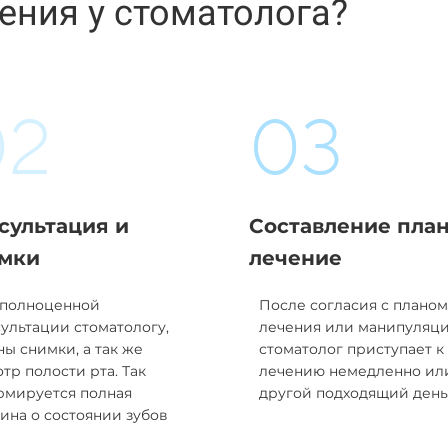
ения у стоматолога?
02
03
сультация и
Составление план
мки
лечение
 полноценной
После согласия с планом
ультации стоматологу,
лечения или манипуляц
ы снимки, а так же
стоматолог приступает к
тр полости рта. Так
лечению немедленно ил
рмируется полная
другой подходящий день
ина о состоянии зубов