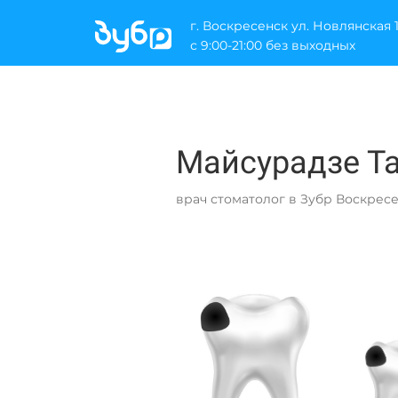
г. Воскресенск ул. Новлянская 
с 9:00-21:00 без выходных
Майсурадзе Т
врач стоматолог в Зубр Воскрес